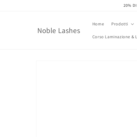
Vai
20% DI
direttamente
ai contenuti
Home
Prodotti
Noble Lashes
Corso Laminazione & Li
Passa alle
informazioni
sul prodotto