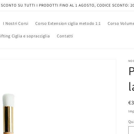
 SCONTO SU TUTTI I PRODOTTI FINO AL 1 AGOSTO, CODICE SCONTO: 
I Nostri Corsi
Corso Extension ciglia metodo 1:1
Corso Volum
fting Ciglia e sopracciglia
Contatti
NO
P
l
P
€
di
Imp
li
Qu