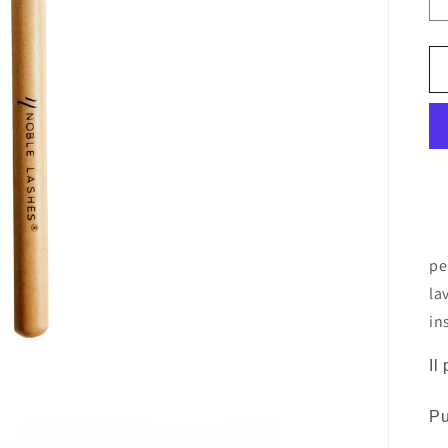
pe
la
in
Il
Pu