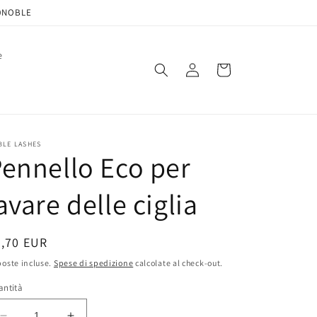
20NOBLE
e
Accedi
Carrello
BLE LASHES
ennello Eco per
avare delle ciglia
rezzo
3,70 EUR
oste incluse.
Spese di spedizione
calcolate al check-out.
stino
antità