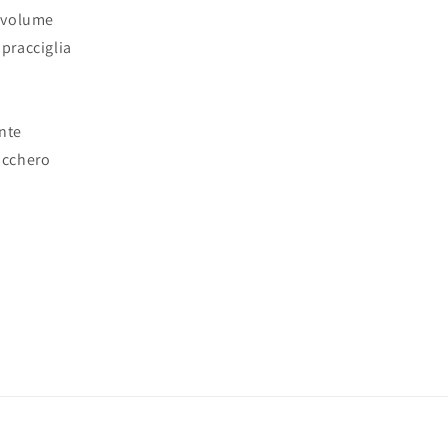
e volume
pracciglia
nte
ucchero