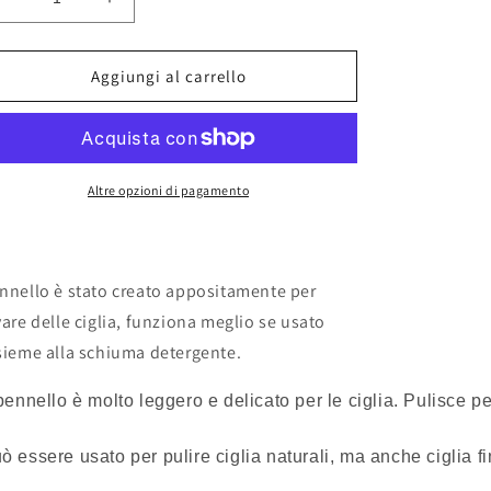
Diminuisci
Aumenta
quantità
quantità
per
per
Pennello
Pennello
Aggiungi al carrello
Eco
Eco
per
per
lavare
lavare
delle
delle
ciglia
ciglia
Altre opzioni di pagamento
nnello è stato creato appositamente per
vare delle ciglia, funziona meglio se usato
sieme alla schiuma detergente.
 pennello è molto leggero e delicato per le ciglia. Pulisce pe
ò essere usato per pulire ciglia naturali, ma anche ciglia fi