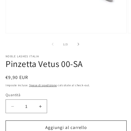
Apri
A
contenuti
c
multimediali
m
su
1
/
3
1
2
in
in
NOBLE LASHES ITALIA
finestra
fi
Pinzetta Vetus 00-SA
modale
m
Prezzo
€9,90 EUR
di
Imposte incluse.
Spese di spedizione
calcolate al check-out.
listino
Quantità
Diminuisci
Aumenta
quantità
quantità
per
per
Pinzetta
Pinzetta
Aggiungi al carrello