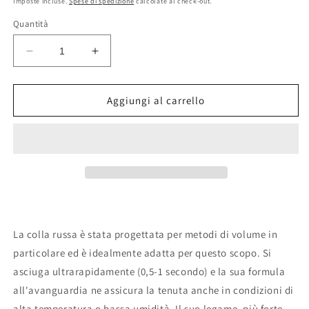
Imposte incluse.
Spese di spedizione
calcolate al check-out.
listino
Quantità
Diminuisci
Aumenta
quantità
quantità
per
per
Russian
Russian
Aggiungi al carrello
(0,5-
(0,5-
1
1
secondo)
secondo)
-
-
colla
colla
per
per
extension
extension
ciglia
ciglia
La colla russa è stata progettata per metodi di volume in
particolare ed è idealmente adatta per questo scopo. Si
asciuga ultrarapidamente (0,5-1 secondo) e la sua formula
all'avanguardia ne assicura la tenuta anche in condizioni di
alta temperatura o bassa umidità. Il suo legame, più forte