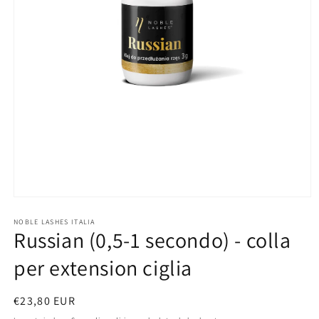
Apri
contenuti
multimediali
NOBLE LASHES ITALIA
Russian (0,5-1 secondo) - colla
1
in
finestra
per extension ciglia
modale
Prezzo
€23,80 EUR
di